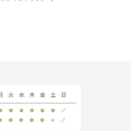
月
火
水
木
金
土
日
●
●
●
●
●
●
／
●
●
●
●
●
★
／