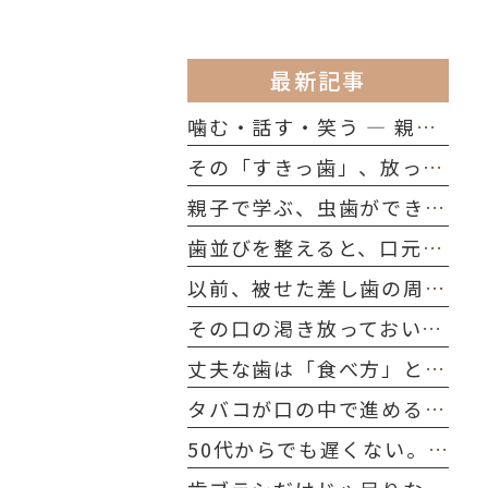
最新記事
噛む・話す・笑う ― 親子で知っておきたい「歯の役割」
その「すきっ歯」、放っておいて大丈夫?考えられる原因を解説
親子で学ぶ、虫歯ができる本当の理由
歯並びを整えると、口元のたるみ・ほうれい線は改善する？
以前、被せた差し歯の周りの歯ぐきが黒くなりました。どうしてですか？
その口の渇き放っておいていませんか？シニア世代に多い「ドライマウス」を防ぐ習慣
丈夫な歯は「食べ方」と「習慣」でつくられる｜今日から始める口腔ケア
タバコが口の中で進める"静かな破壊"──40代～50代が今すぐ知るべきこと
50代からでも遅くない。歯の寿命を延ばす、たった一つの習慣