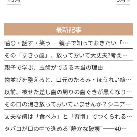
最新記事
噛む・話す・笑う ― 親子で知っておきたい「歯の役割」
その「すきっ歯」、放っておいて大丈夫?考えられる原因を解説
親子で学ぶ、虫歯ができる本当の理由
歯並びを整えると、口元のたるみ・ほうれい線は改善する？
以前、被せた差し歯の周りの歯ぐきが黒くなりました。どうしてですか？
その口の渇き放っておいていませんか？シニア世代に多い「ドライマウス」を防ぐ習慣
丈夫な歯は「食べ方」と「習慣」でつくられる｜今日から始める口腔ケア
タバコが口の中で進める"静かな破壊"──40代～50代が今すぐ知るべきこと