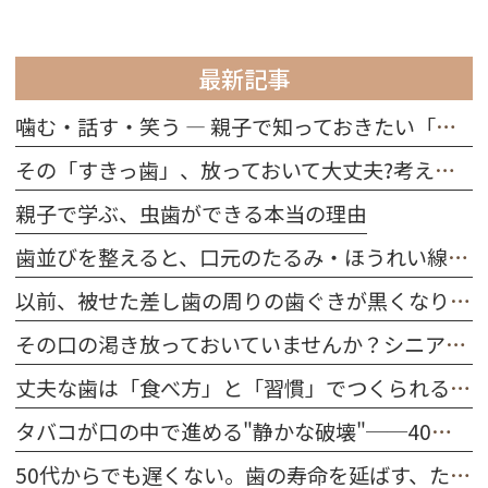
最新記事
噛む・話す・笑う ― 親子で知っておきたい「歯の役割」
その「すきっ歯」、放っておいて大丈夫?考えられる原因を解説
親子で学ぶ、虫歯ができる本当の理由
歯並びを整えると、口元のたるみ・ほうれい線は改善する？
以前、被せた差し歯の周りの歯ぐきが黒くなりました。どうしてですか？
その口の渇き放っておいていませんか？シニア世代に多い「ドライマウス」を防ぐ習慣
丈夫な歯は「食べ方」と「習慣」でつくられる｜今日から始める口腔ケア
タバコが口の中で進める"静かな破壊"──40代～50代が今すぐ知るべきこと
50代からでも遅くない。歯の寿命を延ばす、たった一つの習慣