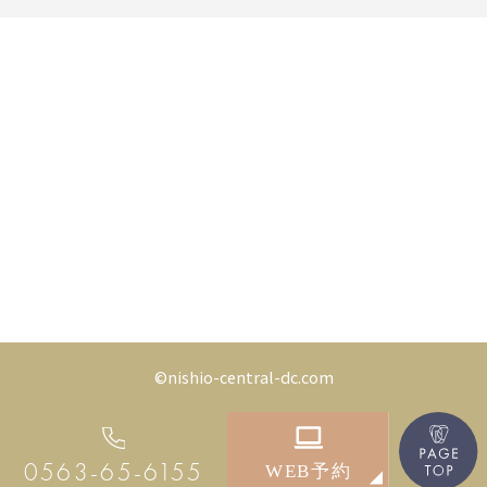
©nishio-central-dc.com
0563-65-6155