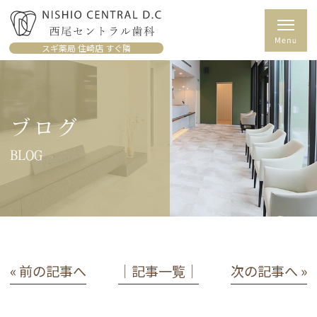
スギ薬局 住崎店 すぐ隣
ブログ
BLOG
« 前の記事へ
│記事一覧│
次の記事へ »