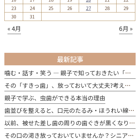
23
24
25
26
27
28
29
30
31
« 4月
6月 »
最新記事
噛む・話す・笑う ― 親子で知っておきたい「歯の役割」
その「すきっ歯」、放っておいて大丈夫?考えられる原因を解説
親子で学ぶ、虫歯ができる本当の理由
歯並びを整えると、口元のたるみ・ほうれい線は改善する？
以前、被せた差し歯の周りの歯ぐきが黒くなりました。どうしてですか？
その口の渇き放っておいていませんか？シニア世代に多い「ドライマウス」を防ぐ習慣