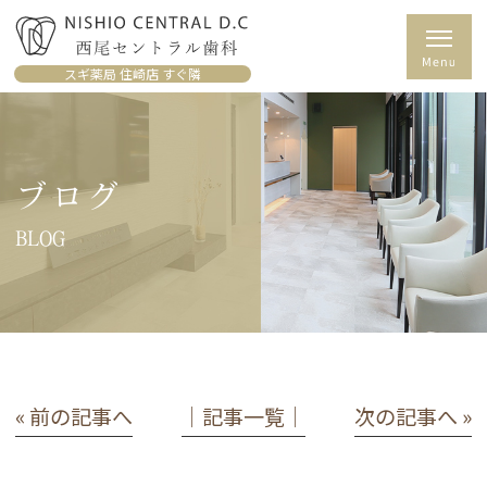
スギ薬局 住崎店 すぐ隣
ブログ
BLOG
« 前の記事へ
│記事一覧│
次の記事へ »