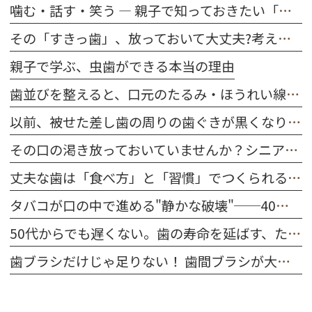
噛む・話す・笑う ― 親子で知っておきたい「歯の役割」
その「すきっ歯」、放っておいて大丈夫?考えられる原因を解説
親子で学ぶ、虫歯ができる本当の理由
歯並びを整えると、口元のたるみ・ほうれい線は改善する？
以前、被せた差し歯の周りの歯ぐきが黒くなりました。どうしてですか？
その口の渇き放っておいていませんか？シニア世代に多い「ドライマウス」を防ぐ習慣
丈夫な歯は「食べ方」と「習慣」でつくられる｜今日から始める口腔ケア
タバコが口の中で進める"静かな破壊"──40代～50代が今すぐ知るべきこと
50代からでも遅くない。歯の寿命を延ばす、たった一つの習慣
歯ブラシだけじゃ足りない！ 歯間ブラシが大切な理由