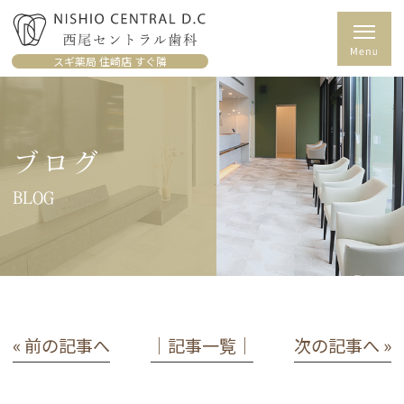
スギ薬局 住崎店 すぐ隣
ブログ
BLOG
« 前の記事へ
│記事一覧│
次の記事へ »