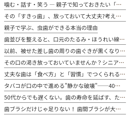
噛む・話す・笑う ― 親子で知っておきたい「歯の役割」
その「すきっ歯」、放っておいて大丈夫?考えられる原因を解説
親子で学ぶ、虫歯ができる本当の理由
歯並びを整えると、口元のたるみ・ほうれい線は改善する？
以前、被せた差し歯の周りの歯ぐきが黒くなりました。どうしてですか？
その口の渇き放っておいていませんか？シニア世代に多い「ドライマウス」を防ぐ習慣
丈夫な歯は「食べ方」と「習慣」でつくられる｜今日から始める口腔ケア
タバコが口の中で進める"静かな破壊"──40代～50代が今すぐ知るべきこと
50代からでも遅くない。歯の寿命を延ばす、たった一つの習慣
歯ブラシだけじゃ足りない！ 歯間ブラシが大切な理由