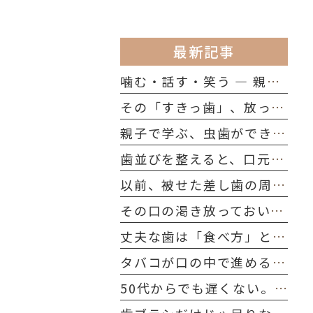
最新記事
噛む・話す・笑う ― 親子で知っておきたい「歯の役割」
その「すきっ歯」、放っておいて大丈夫?考えられる原因を解説
親子で学ぶ、虫歯ができる本当の理由
歯並びを整えると、口元のたるみ・ほうれい線は改善する？
以前、被せた差し歯の周りの歯ぐきが黒くなりました。どうしてですか？
その口の渇き放っておいていませんか？シニア世代に多い「ドライマウス」を防ぐ習慣
丈夫な歯は「食べ方」と「習慣」でつくられる｜今日から始める口腔ケア
タバコが口の中で進める"静かな破壊"──40代～50代が今すぐ知るべきこと
50代からでも遅くない。歯の寿命を延ばす、たった一つの習慣