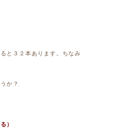
？
れると３２本あります。ちなみ
ょうか？
める）