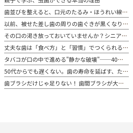
親子で学ぶ、虫歯ができる本当の理由
歯並びを整えると、口元のたるみ・ほうれい線は改善する？
以前、被せた差し歯の周りの歯ぐきが黒くなりました。どうしてですか？
その口の渇き放っておいていませんか？シニア世代に多い「ドライマウス」を防ぐ習慣
丈夫な歯は「食べ方」と「習慣」でつくられる｜今日から始める口腔ケア
タバコが口の中で進める"静かな破壊"──40代～50代が今すぐ知るべきこと
50代からでも遅くない。歯の寿命を延ばす、たった一つの習慣
歯ブラシだけじゃ足りない！ 歯間ブラシが大切な理由