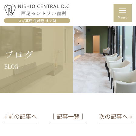
スギ薬局 住崎店 すぐ隣
ブログ
BLOG
« 前の記事へ
│記事一覧│
次の記事へ »