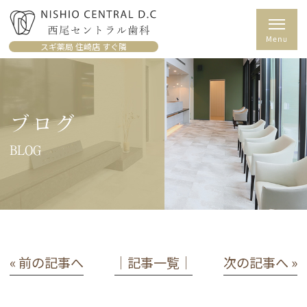
スギ薬局 住崎店 すぐ隣
ブログ
BLOG
« 前の記事へ
│記事一覧│
次の記事へ »