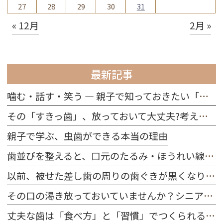
27
28
29
30
31
« 12月
2月 »
最新記事
噛む・話す・笑う ― 親子で知っておきたい「歯の役割」
その「すきっ歯」、放っておいて大丈夫?考えられる原因を解説
親子で学ぶ、虫歯ができる本当の理由
歯並びを整えると、口元のたるみ・ほうれい線は改善する？
以前、被せた差し歯の周りの歯ぐきが黒くなりました。どうしてですか？
その口の渇き放っておいていませんか？シニア世代に多い「ドライマウス」を防ぐ習慣
丈夫な歯は「食べ方」と「習慣」でつくられる｜今日から始める口腔ケア