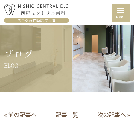
スギ薬局 住崎店 すぐ隣
ブログ
BLOG
« 前の記事へ
│記事一覧│
次の記事へ »