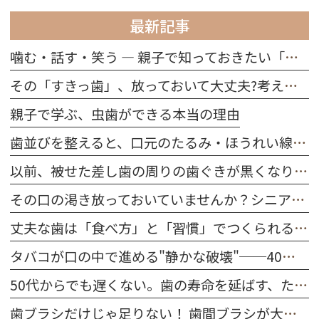
最新記事
噛む・話す・笑う ― 親子で知っておきたい「歯の役割」
その「すきっ歯」、放っておいて大丈夫?考えられる原因を解説
親子で学ぶ、虫歯ができる本当の理由
歯並びを整えると、口元のたるみ・ほうれい線は改善する？
以前、被せた差し歯の周りの歯ぐきが黒くなりました。どうしてですか？
その口の渇き放っておいていませんか？シニア世代に多い「ドライマウス」を防ぐ習慣
丈夫な歯は「食べ方」と「習慣」でつくられる｜今日から始める口腔ケア
タバコが口の中で進める"静かな破壊"──40代～50代が今すぐ知るべきこと
50代からでも遅くない。歯の寿命を延ばす、たった一つの習慣
歯ブラシだけじゃ足りない！ 歯間ブラシが大切な理由