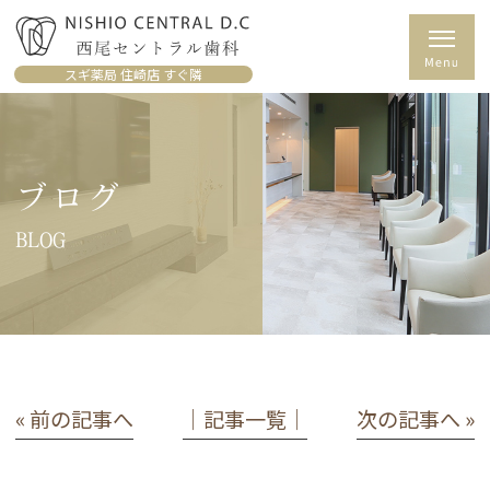
スギ薬局 住崎店 すぐ隣
ブログ
BLOG
« 前の記事へ
│記事一覧│
次の記事へ »