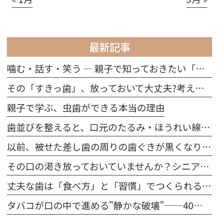
最新記事
噛む・話す・笑う ― 親子で知っておきたい「歯の役割」
その「すきっ歯」、放っておいて大丈夫?考えられる原因を解説
親子で学ぶ、虫歯ができる本当の理由
歯並びを整えると、口元のたるみ・ほうれい線は改善する？
以前、被せた差し歯の周りの歯ぐきが黒くなりました。どうしてですか？
その口の渇き放っておいていませんか？シニア世代に多い「ドライマウス」を防ぐ習慣
丈夫な歯は「食べ方」と「習慣」でつくられる｜今日から始める口腔ケア
タバコが口の中で進める"静かな破壊"──40代～50代が今すぐ知るべきこと