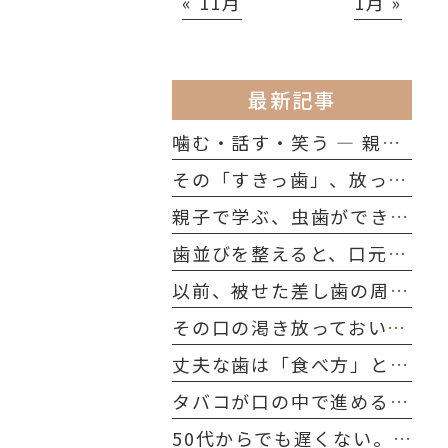
« 11月
1月 »
最新記事
噛む・話す・笑う ― 親子で知っておきたい「歯の役割」
その「すきっ歯」、放っておいて大丈夫?考えられる原因を解説
親子で学ぶ、虫歯ができる本当の理由
歯並びを整えると、口元のたるみ・ほうれい線は改善する？
以前、被せた差し歯の周りの歯ぐきが黒くなりました。どうしてですか？
その口の渇き放っておいていませんか？シニア世代に多い「ドライマウス」を防ぐ習慣
丈夫な歯は「食べ方」と「習慣」でつくられる｜今日から始める口腔ケア
タバコが口の中で進める"静かな破壊"──40代～50代が今すぐ知るべきこと
50代からでも遅くない。歯の寿命を延ばす、たった一つの習慣