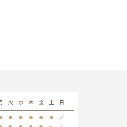
月
火
水
木
金
土
日
●
●
●
●
●
●
／
●
●
●
●
●
★
／